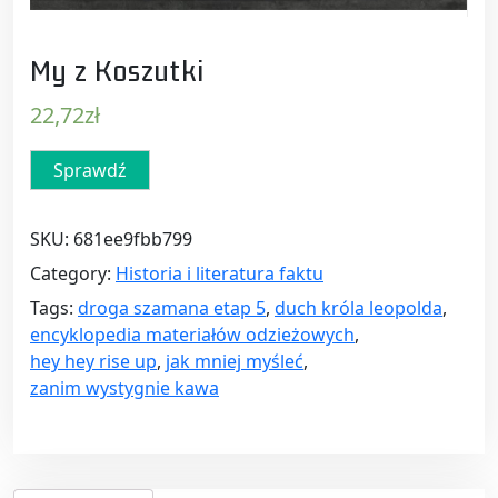
My z Koszutki
22,72
zł
Sprawdź
SKU:
681ee9fbb799
Category:
Historia i literatura faktu
Tags:
droga szamana etap 5
,
duch króla leopolda
,
encyklopedia materiałów odzieżowych
,
hey hey rise up
,
jak mniej myśleć
,
zanim wystygnie kawa