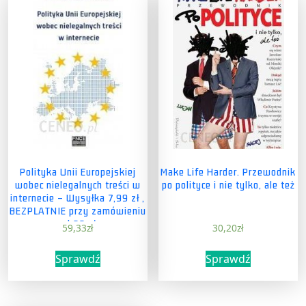
Polityka Unii Europejskiej
Make Life Harder. Przewodnik
wobec nielegalnych treści w
po polityce i nie tylko, ale też
internecie – Wysyłka 7,99 zł ,
BEZPŁATNIE przy zamówieniu
od 99 zł
59,33
zł
30,20
zł
Sprawdź
Sprawdź