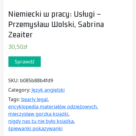
Niemiecki w pracy: Usługi –
Przemysław Wolski, Sabrina
Zeaiter
30,50
zł
Sprawdź
SKU:
b085b88b4fd9
Category:
Język angielski
Tags:
bearly legal
,
encyklopedia materiałów odzieżowych
,
mieczysław gorzka książki
,
nigdy nas tu nie było książka
,
śpiewanki pokazywanki