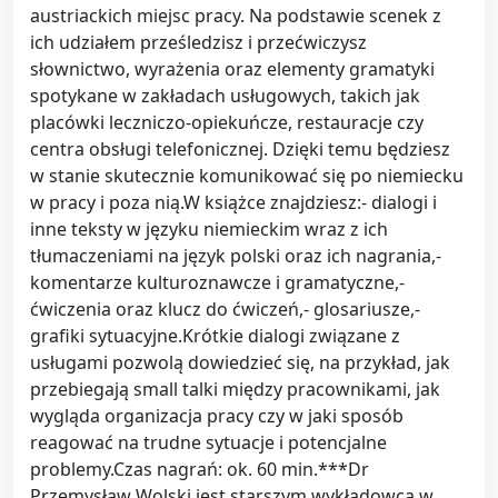
austriackich miejsc pracy. Na podstawie scenek z
ich udziałem prześledzisz i przećwiczysz
słownictwo, wyrażenia oraz elementy gramatyki
spotykane w zakładach usługowych, takich jak
placówki leczniczo-opiekuńcze, restauracje czy
centra obsługi telefonicznej. Dzięki temu będziesz
w stanie skutecznie komunikować się po niemiecku
w pracy i poza nią.W książce znajdziesz:- dialogi i
inne teksty w języku niemieckim wraz z ich
tłumaczeniami na język polski oraz ich nagrania,-
komentarze kulturoznawcze i gramatyczne,-
ćwiczenia oraz klucz do ćwiczeń,- glosariusze,-
grafiki sytuacyjne.Krótkie dialogi związane z
usługami pozwolą dowiedzieć się, na przykład, jak
przebiegają small talki między pracownikami, jak
wygląda organizacja pracy czy w jaki sposób
reagować na trudne sytuacje i potencjalne
problemy.Czas nagrań: ok. 60 min.***Dr
Przemysław Wolski jest starszym wykładowcą w