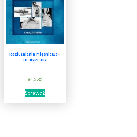
Rozluźnianie mięśniowo-
powięziowe
84,55
zł
Sprawdź