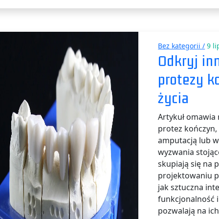
Bez kategorii /
9 li
Odkryj in
protezy k
życia
Artykuł omawia 
protez kończyn, 
amputacją lub 
wyzwania stojąc
skupiają się na
projektowaniu p
jak sztuczna int
funkcjonalność 
pozwalają na ich