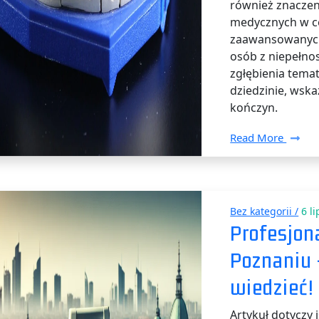
również znaczen
medycznych w ce
zaawansowanych 
osób z niepełno
zgłębienia tema
dziedzinie, wsk
kończyn.
Read More
Bez kategorii /
6 li
Profesjon
Poznaniu 
wiedzieć!
Artykuł dotyczy 