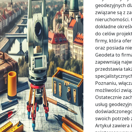
geodezyjnych dl
związane są z z
nieruchomości. G
dokładne określ
do celów projek
firmy, która ofe
oraz posiada ni
Geodeta to firma
zapewniają najw
przedstawia tak
specjalistyczny
Poznaniu, włącz
możliwości zwią
Ostatecznie zac
usług geodezyjn
doświadczonego
swoich potrzeb 
Artykuł zawiera 