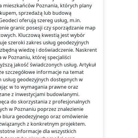
a mieszkańców Poznania, których plany
akupem, sprzedażą lub budową
eodeci oferują szereg usług, m.in.
enie granic posesji czy sporządzanie map
towych. Kluczową kwestią jest wybór
ruje szeroki zakres usług geodezyjnych
ezbędną wiedzę i doświadczenie. Naskrent
 w Poznaniu, której specjaliści
yższą jakość świadczonych usług. Artykuł
że szczegółowe informacje na temat
ch usług geodezyjnych dostępnych w
ając w to wymagania prawne oraz
zane z inwestycjami budowlanymi.
hęca do skorzystania z profesjonalnych
ych w Poznaniu poprzez znalezienie
 biura geodezyjnego oraz omówienie
związanych z konkretnym projektem.
istotne informacje dla wszystkich