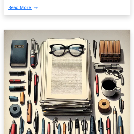
Read More
Tłumaczenia /
16 stycznia 2025
Wytyczne dla poprawnej korekty
tekstów naukowych