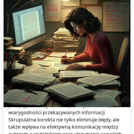
Tłumaczenia /
26 stycznia 2025
Znaczenie korekty językowej w
publikacjach naukowych
Poprawna korekta językowa w artykułach
naukowych odgrywa kluczową rolę w zapewnieniu
precyzyjności, czytelności, profesjonalizmu i
wiarygodności przekazywanych informacji.
Skrupulatna korekta nie tylko eliminuje błędy, ale
także wpływa na efektywną komunikację między