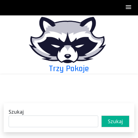
Skip
to
content
Trzy Pokoje
Szukaj
Szukaj