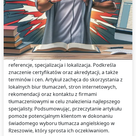
Tłumaczenia /
22 grudnia 2024
Tłumacz angielskiego w Rzeszowie –
jak znaleźć najlepszego specjalistę?
Jeśli szukasz profesjonalnego tłumacza
angielskiego w Rzeszowie, artykuł opisuje istotne
kryteria wyboru, takie jak doświadczenie,
referencje, specjalizacja i lokalizacja. Podkreśla
znaczenie certyfikatów oraz akredytacji, a także
terminów i cen. Artykuł zachęca do skorzystania z
lokalnych biur tłumaczeń, stron internetowych,
rekomendacji oraz kontaktu z firmami
tłumaczeniowymi w celu znalezienia najlepszego
specjalisty. Podsumowując, przeczytanie artykułu
pomoże potencjalnym klientom w dokonaniu
świadomego wyboru tłumacza angielskiego w
Rzeszowie, który sprosta ich oczekiwaniom.