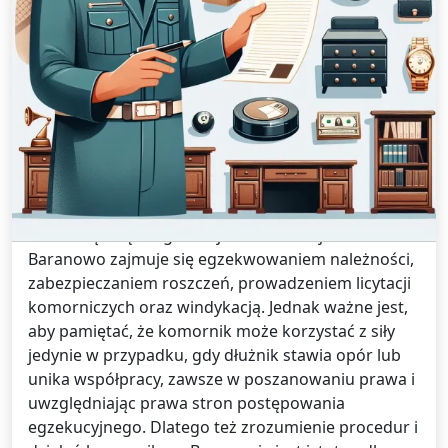
Tłumaczenia /
26 grudnia 2024
Komornik Baranowo: Co Warto
Wiedzieć?
Działalność komornika w miejscowości Baranowo
jest ściśle uregulowana prawem i odgrywa
kluczową rolę w egzekucji komorniczej. Komornik
Baranowo zajmuje się egzekwowaniem należności,
zabezpieczaniem roszczeń, prowadzeniem licytacji
komorniczych oraz windykacją. Jednak ważne jest,
aby pamiętać, że komornik może korzystać z siły
jedynie w przypadku, gdy dłużnik stawia opór lub
unika współpracy, zawsze w poszanowaniu prawa i
uwzględniając prawa stron postępowania
egzekucyjnego. Dlatego też zrozumienie procedur i