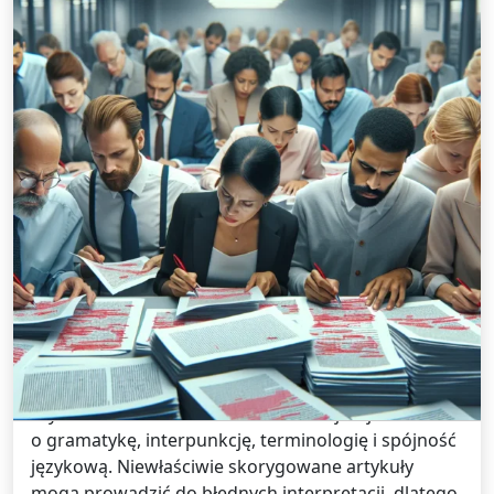
Tłumaczenia /
21 stycznia 2025
Zasady poprawnej korekty językowej
artykułów naukowych
Poprawna korekta językowa w artykułach
naukowych jest kluczowa dla ich jakości i
czytelności. Prawidłowa korekta obejmuje zadbanie
o gramatykę, interpunkcję, terminologię i spójność
językową. Niewłaściwie skorygowane artykuły
mogą prowadzić do błędnych interpretacji, dlatego