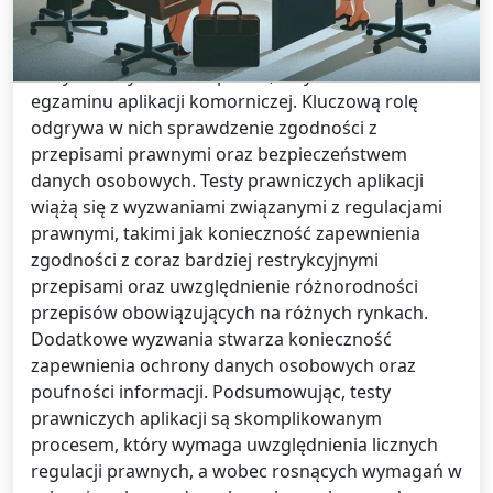
Wprowadzenie do testów prawniczych aplikacji jest
kluczowe w kontekście rosnącej liczby aplikacji
dedykowanych sferze prawa, w tym także
egzaminu aplikacji komorniczej. Kluczową rolę
odgrywa w nich sprawdzenie zgodności z
przepisami prawnymi oraz bezpieczeństwem
danych osobowych. Testy prawniczych aplikacji
wiążą się z wyzwaniami związanymi z regulacjami
prawnymi, takimi jak konieczność zapewnienia
zgodności z coraz bardziej restrykcyjnymi
przepisami oraz uwzględnienie różnorodności
przepisów obowiązujących na różnych rynkach.
Dodatkowe wyzwania stwarza konieczność
zapewnienia ochrony danych osobowych oraz
poufności informacji. Podsumowując, testy
prawniczych aplikacji są skomplikowanym
procesem, który wymaga uwzględnienia licznych
regulacji prawnych, a wobec rosnących wymagań w