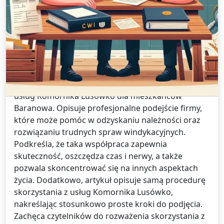
Tłumaczenia /
24 grudnia 2024
Czy warto skorzystać z usług
Komornika Lusówko, jeśli mieszkasz
w Baranowie?
Artykuł omawia korzyści płynące z korzystania z
usług Komornika Lusówko dla mieszkańców
Baranowa. Opisuje profesjonalne podejście firmy,
które może pomóc w odzyskaniu należności oraz
rozwiązaniu trudnych spraw windykacyjnych.
Podkreśla, że taka współpraca zapewnia
skuteczność, oszczędza czas i nerwy, a także
pozwala skoncentrować się na innych aspektach
życia. Dodatkowo, artykuł opisuje samą procedurę
skorzystania z usług Komornika Lusówko,
nakreślając stosunkowo proste kroki do podjęcia.
Zachęca czytelników do rozważenia skorzystania z