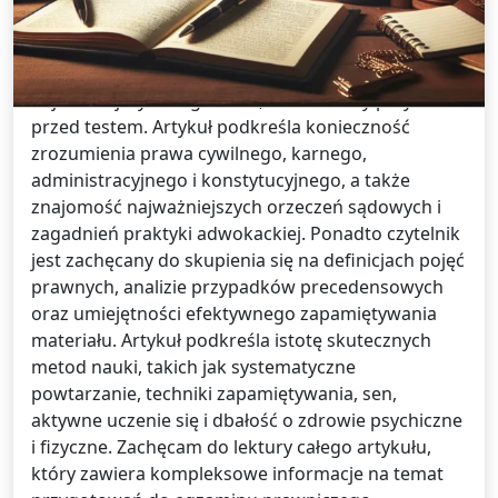
testów na egzamin prawniczy?
Więc tematem mojego artykułu jest przygotowanie
do egzaminu prawniczego i omówienie
najważniejszych zagadnień, które należy przyswoić
przed testem. Artykuł podkreśla konieczność
zrozumienia prawa cywilnego, karnego,
administracyjnego i konstytucyjnego, a także
znajomość najważniejszych orzeczeń sądowych i
zagadnień praktyki adwokackiej. Ponadto czytelnik
jest zachęcany do skupienia się na definicjach pojęć
prawnych, analizie przypadków precedensowych
oraz umiejętności efektywnego zapamiętywania
materiału. Artykuł podkreśla istotę skutecznych
metod nauki, takich jak systematyczne
powtarzanie, techniki zapamiętywania, sen,
aktywne uczenie się i dbałość o zdrowie psychiczne
i fizyczne. Zachęcam do lektury całego artykułu,
który zawiera kompleksowe informacje na temat