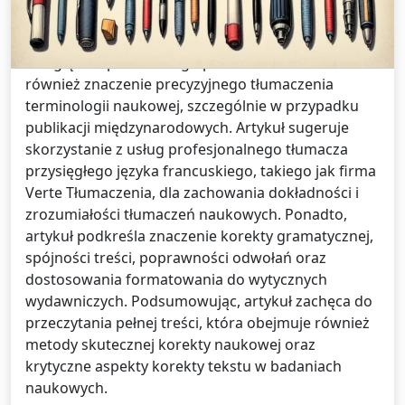
Artykuł dotyczy istotności korekty tekstów
naukowych i kluczowych punktów, które należy
uwzględnić podczas tego procesu. Omawia
również znaczenie precyzyjnego tłumaczenia
terminologii naukowej, szczególnie w przypadku
publikacji międzynarodowych. Artykuł sugeruje
skorzystanie z usług profesjonalnego tłumacza
przysięgłego języka francuskiego, takiego jak firma
Verte Tłumaczenia, dla zachowania dokładności i
zrozumiałości tłumaczeń naukowych. Ponadto,
artykuł podkreśla znaczenie korekty gramatycznej,
spójności treści, poprawności odwołań oraz
dostosowania formatowania do wytycznych
wydawniczych. Podsumowując, artykuł zachęca do
przeczytania pełnej treści, która obejmuje również
metody skutecznej korekty naukowej oraz
krytyczne aspekty korekty tekstu w badaniach
naukowych.