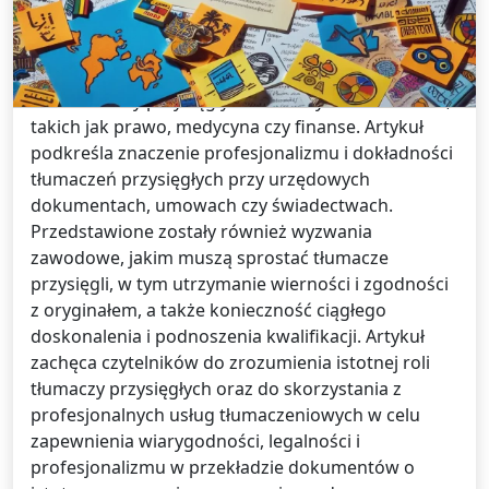
tłumaczy przysięgłych
W artykule pod tytułem „Rola tłumaczy przysięgłych
w procesie tłumaczeń” omówiona została kluczowa
rola tłumaczy przysięgłych w ważnych dziedzinach,
takich jak prawo, medycyna czy finanse. Artykuł
podkreśla znaczenie profesjonalizmu i dokładności
tłumaczeń przysięgłych przy urzędowych
dokumentach, umowach czy świadectwach.
Przedstawione zostały również wyzwania
zawodowe, jakim muszą sprostać tłumacze
przysięgli, w tym utrzymanie wierności i zgodności
z oryginałem, a także konieczność ciągłego
doskonalenia i podnoszenia kwalifikacji. Artykuł
zachęca czytelników do zrozumienia istotnej roli
tłumaczy przysięgłych oraz do skorzystania z
profesjonalnych usług tłumaczeniowych w celu
zapewnienia wiarygodności, legalności i
profesjonalizmu w przekładzie dokumentów o