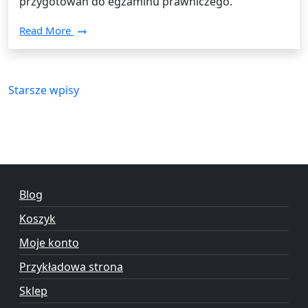
przygotowań do egzaminu prawniczego.
Read More
Nawigacja
Starsze wpisy
po
wpisach
Blog
Koszyk
Moje konto
Przykładowa strona
Sklep