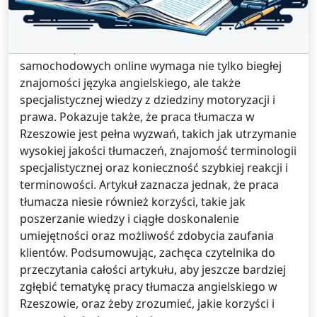
Artykuł omawia wyzwania i korzyści związane z
pracą tłumacza angielskiego w Rzeszowie.
Podkreśla, że tłumaczenie dokumentów
samochodowych online wymaga nie tylko biegłej
znajomości języka angielskiego, ale także
specjalistycznej wiedzy z dziedziny motoryzacji i
prawa. Pokazuje także, że praca tłumacza w
Rzeszowie jest pełna wyzwań, takich jak utrzymanie
wysokiej jakości tłumaczeń, znajomość terminologii
specjalistycznej oraz konieczność szybkiej reakcji i
terminowości. Artykuł zaznacza jednak, że praca
tłumacza niesie również korzyści, takie jak
poszerzanie wiedzy i ciągłe doskonalenie
umiejętności oraz możliwość zdobycia zaufania
klientów. Podsumowując, zachęca czytelnika do
przeczytania całości artykułu, aby jeszcze bardziej
zgłębić tematykę pracy tłumacza angielskiego w
Rzeszowie, oraz żeby zrozumieć, jakie korzyści i