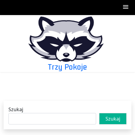
Skip
to
content
Trzy Pokoje
Szukaj
Szukaj